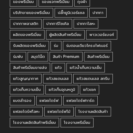
ของพรีเมี่ยม
ของแจกพรีเมี่ยม
ถุงผ้า
บริษัทขายของพรีเมี่ยม
ปลั๊กยูนิเวอร์แซล
ปากกา
ปากกาพลาสติก
ปากการีไซเคิล
ปากกาโลหะ
ผลิตของพรีเมี่ยม
ผู้ผลิตสินค้าพรีเมี่ยม
พาวเวอร์แบงค์
รับผลิตของพรีเมี่ยม
ร่ม
ร่มตอนเดียวโครงไฟเบอร์
ร่มพับ
สมุดโน๊ต
สินค้า Premium
สินค้าพรีเมี่ยม
สินค้าพรีเมี่ยมขายส่ง
แก้ว
แก้วน้ำเก็บความเย็น
แก้วสูญญากาศ
แก้วสแตนเลส
แก้วสแตนเลส สกรีน
แก้วเก็บความเย็น
แก้วเก็บอุณหภูมิ
แก้วเชค
แบตสำรอง
แฟลชไดร์ฟ
แฟลชไดร์ฟการ์ด
แฟลชไดร์ฟโลหะ
แฟลชไดร์ฟไม้
โรงงานผลิตสินค้า
โรงงานผลิตสินค้าพรีเมี่ยม
โรงงานพรีเมี่ยม