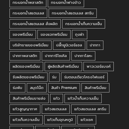
กระบอกน้ำพลาสติก
กระบอกน้ำฟางข้าว
กระบอกน้ำสแตนเลส
กระบอกน้ำสแตนเลส สกรีน
กระบอกน้ำสแตนเลส สั่งผลิต
กระบอกน้ำเก็บความเย็น
ของพรีเมี่ยม
ของแจกพรีเมี่ยม
ถุงผ้า
บริษัทขายของพรีเมี่ยม
ปลั๊กยูนิเวอร์แซล
ปากกา
ปากกาพลาสติก
ปากการีไซเคิล
ปากกาโลหะ
ผลิตของพรีเมี่ยม
ผู้ผลิตสินค้าพรีเมี่ยม
พาวเวอร์แบงค์
รับผลิตของพรีเมี่ยม
ร่ม
ร่มตอนเดียวโครงไฟเบอร์
ร่มพับ
สมุดโน๊ต
สินค้า Premium
สินค้าพรีเมี่ยม
สินค้าพรีเมี่ยมขายส่ง
แก้ว
แก้วน้ำเก็บความเย็น
แก้วสูญญากาศ
แก้วสแตนเลส
แก้วสแตนเลส สกรีน
แก้วเก็บความเย็น
แก้วเก็บอุณหภูมิ
แก้วเชค