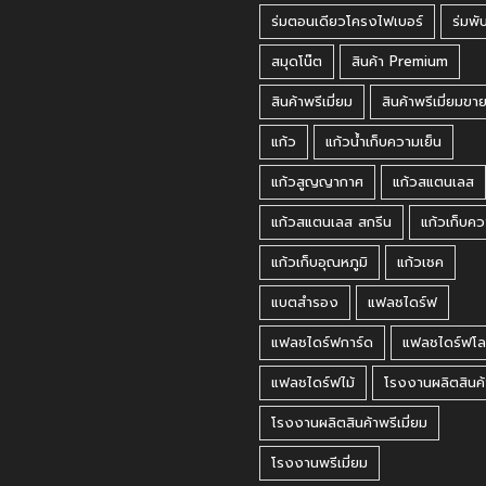
ร่มตอนเดียวโครงไฟเบอร์
ร่มพั
สมุดโน๊ต
สินค้า Premium
สินค้าพรีเมี่ยม
สินค้าพรีเมี่ยมขา
แก้ว
แก้วน้ำเก็บความเย็น
แก้วสูญญากาศ
แก้วสแตนเลส
แก้วสแตนเลส สกรีน
แก้วเก็บคว
แก้วเก็บอุณหภูมิ
แก้วเชค
แบตสำรอง
แฟลชไดร์ฟ
แฟลชไดร์ฟการ์ด
แฟลชไดร์ฟโล
แฟลชไดร์ฟไม้
โรงงานผลิตสินค้
โรงงานผลิตสินค้าพรีเมี่ยม
โรงงานพรีเมี่ยม