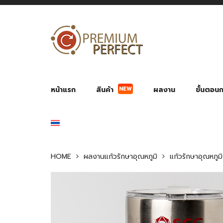
NEW
หน้าแรก
สินค้า
ผลงาน
ขั้นตอนกา
ผลงาน POWER BANK แบตสำรอง
ของพรีเ
สินค้าป้องกัน COVID-19
สายค
อุปกรณ์เสริมกระบอกน้ำ
พัดลมมือถือ พัดลมพก
ของช
ของชำร่วยงานบ
HOME
ผลงานแก้วรักษาอุณหภูมิ
แก้วรักษาอุณหภูม