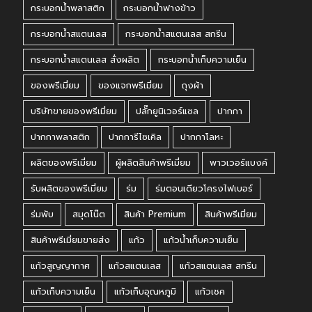
กระบอกน้ำพลาสติก
กระบอกน้ำฟางข้าว
กระบอกน้ำสแตนเลส
กระบอกน้ำสแตนเลส สกรีน
กระบอกน้ำสแตนเลส สั่งผลิต
กระบอกน้ำเก็บความเย็น
ของพรีเมี่ยม
ของแจกพรีเมี่ยม
ถุงผ้า
บริษัทขายของพรีเมี่ยม
ปลั๊กยูนิเวอร์แซล
ปากกา
ปากกาพลาสติก
ปากการีไซเคิล
ปากกาโลหะ
ผลิตของพรีเมี่ยม
ผู้ผลิตสินค้าพรีเมี่ยม
พาวเวอร์แบงค์
รับผลิตของพรีเมี่ยม
ร่ม
ร่มตอนเดียวโครงไฟเบอร์
ร่มพับ
สมุดโน๊ต
สินค้า Premium
สินค้าพรีเมี่ยม
สินค้าพรีเมี่ยมขายส่ง
แก้ว
แก้วน้ำเก็บความเย็น
แก้วสูญญากาศ
แก้วสแตนเลส
แก้วสแตนเลส สกรีน
แก้วเก็บความเย็น
แก้วเก็บอุณหภูมิ
แก้วเชค