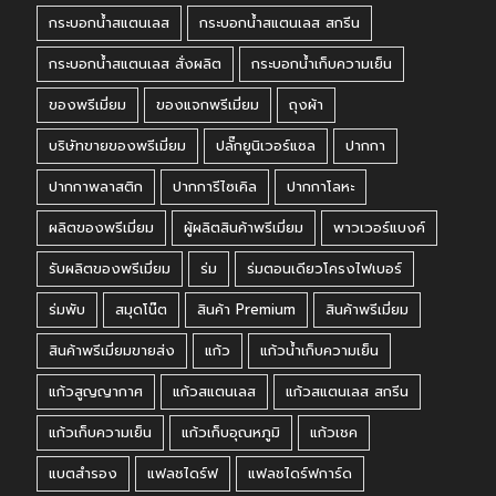
กระบอกน้ำสแตนเลส
กระบอกน้ำสแตนเลส สกรีน
กระบอกน้ำสแตนเลส สั่งผลิต
กระบอกน้ำเก็บความเย็น
ของพรีเมี่ยม
ของแจกพรีเมี่ยม
ถุงผ้า
บริษัทขายของพรีเมี่ยม
ปลั๊กยูนิเวอร์แซล
ปากกา
ปากกาพลาสติก
ปากการีไซเคิล
ปากกาโลหะ
ผลิตของพรีเมี่ยม
ผู้ผลิตสินค้าพรีเมี่ยม
พาวเวอร์แบงค์
รับผลิตของพรีเมี่ยม
ร่ม
ร่มตอนเดียวโครงไฟเบอร์
ร่มพับ
สมุดโน๊ต
สินค้า Premium
สินค้าพรีเมี่ยม
สินค้าพรีเมี่ยมขายส่ง
แก้ว
แก้วน้ำเก็บความเย็น
แก้วสูญญากาศ
แก้วสแตนเลส
แก้วสแตนเลส สกรีน
แก้วเก็บความเย็น
แก้วเก็บอุณหภูมิ
แก้วเชค
แบตสำรอง
แฟลชไดร์ฟ
แฟลชไดร์ฟการ์ด