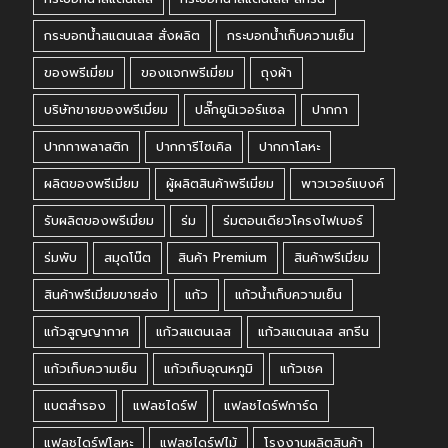
กระบอกน้ำสแตนเลส สั่งผลิต
กระบอกน้ำเก็บความเย็น
ของพรีเมี่ยม
ของแจกพรีเมี่ยม
ถุงผ้า
บริษัทขายของพรีเมี่ยม
ปลั๊กยูนิเวอร์แซล
ปากกา
ปากกาพลาสติก
ปากการีไซเคิล
ปากกาโลหะ
ผลิตของพรีเมี่ยม
ผู้ผลิตสินค้าพรีเมี่ยม
พาวเวอร์แบงค์
รับผลิตของพรีเมี่ยม
ร่ม
ร่มตอนเดียวโครงไฟเบอร์
ร่มพับ
สมุดโน๊ต
สินค้า Premium
สินค้าพรีเมี่ยม
สินค้าพรีเมี่ยมขายส่ง
แก้ว
แก้วน้ำเก็บความเย็น
แก้วสูญญากาศ
แก้วสแตนเลส
แก้วสแตนเลส สกรีน
แก้วเก็บความเย็น
แก้วเก็บอุณหภูมิ
แก้วเชค
แบตสำรอง
แฟลชไดร์ฟ
แฟลชไดร์ฟการ์ด
แฟลชไดร์ฟโลหะ
แฟลชไดร์ฟไม้
โรงงานผลิตสินค้า