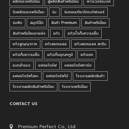
ผลิตของพรีเมี่ยม
ผู้ผลิตสินค้าพรีเมี่ยม
พาวเวอร์แบงค์
รับผลิตของพรีเมี่ยม
ร่ม
ร่มตอนเดียวโครงไฟเบอร์
ร่มพับ
สมุดโน๊ต
สินค้า Premium
สินค้าพรีเมี่ยม
สินค้าพรีเมี่ยมขายส่ง
แก้ว
แก้วน้ำเก็บความเย็น
แก้วสูญญากาศ
แก้วสแตนเลส
แก้วสแตนเลส สกรีน
แก้วเก็บความเย็น
แก้วเก็บอุณหภูมิ
แก้วเชค
แบตสำรอง
แฟลชไดร์ฟ
แฟลชไดร์ฟการ์ด
แฟลชไดร์ฟโลหะ
แฟลชไดร์ฟไม้
โรงงานผลิตสินค้า
โรงงานผลิตสินค้าพรีเมี่ยม
โรงงานพรีเมี่ยม
CONTACT US
Premium Perfect Co., Ltd.