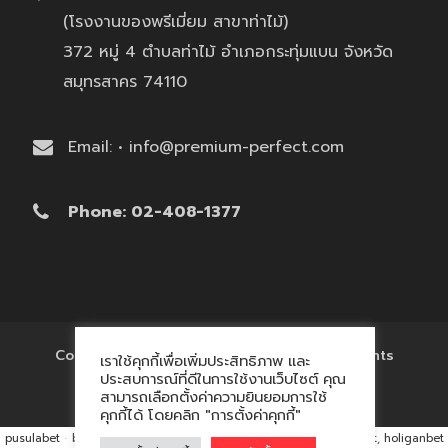
(โรงงานของพรีเมี่ยม สาขาท่าไม้)
372 หมู่ 4 ตำบลท่าไม้ อำเภอกระทุ่มแบน จังหวัด
สมุทรสาคร 74110
Email: • info@premium-perfect.com
Phone: 02-408-1377
Copyright © 2017 'โรงงานของพรีเมี่ยม' All Rights
เราใช้คุกกี้เพื่อเพิ่มประสิทธิภาพ และ
Reserved.
ประสบการณ์ที่ดีในการใช้งานเว็บไซต์ คุณ
สามารถเลือกตั้งค่าความยินยอมการใช้
คุกกี้ได้ โดยคลิก "การตั้งค่าคุกกี้"
pusulabet
·
betyap
·
avrupabet
·
matbet, matbet giriş
·
holiganbet, holiganbet