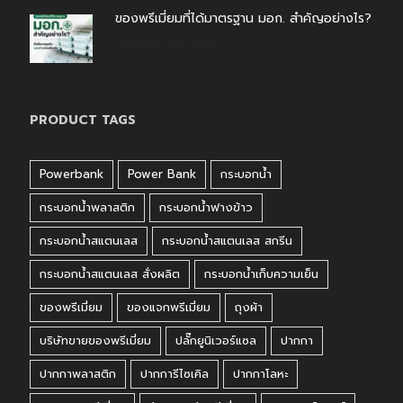
ของพรีเมี่ยมที่ได้มาตรฐาน มอก. สำคัญอย่างไร?
กรกฎาคม 30, 2026
PRODUCT TAGS
Powerbank
Power Bank
กระบอกน้ำ
กระบอกน้ำพลาสติก
กระบอกน้ำฟางข้าว
กระบอกน้ำสแตนเลส
กระบอกน้ำสแตนเลส สกรีน
กระบอกน้ำสแตนเลส สั่งผลิต
กระบอกน้ำเก็บความเย็น
ของพรีเมี่ยม
ของแจกพรีเมี่ยม
ถุงผ้า
บริษัทขายของพรีเมี่ยม
ปลั๊กยูนิเวอร์แซล
ปากกา
ปากกาพลาสติก
ปากการีไซเคิล
ปากกาโลหะ