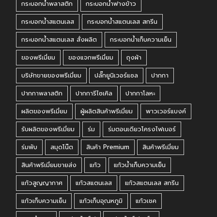
กระบอกน้ำพลาสติก
กระบอกน้ำฟางข้าว
กระบอกน้ำสแตนเลส
กระบอกน้ำสแตนเลส สกรีน
กระบอกน้ำสแตนเลส สั่งผลิต
กระบอกน้ำเก็บความเย็น
ของพรีเมี่ยม
ของแจกพรีเมี่ยม
ถุงผ้า
บริษัทขายของพรีเมี่ยม
ปลั๊กยูนิเวอร์แซล
ปากกา
ปากกาพลาสติก
ปากการีไซเคิล
ปากกาโลหะ
ผลิตของพรีเมี่ยม
ผู้ผลิตสินค้าพรีเมี่ยม
พาวเวอร์แบงค์
รับผลิตของพรีเมี่ยม
ร่ม
ร่มตอนเดียวโครงไฟเบอร์
ร่มพับ
สมุดโน๊ต
สินค้า Premium
สินค้าพรีเมี่ยม
สินค้าพรีเมี่ยมขายส่ง
แก้ว
แก้วน้ำเก็บความเย็น
แก้วสูญญากาศ
แก้วสแตนเลส
แก้วสแตนเลส สกรีน
แก้วเก็บความเย็น
แก้วเก็บอุณหภูมิ
แก้วเชค