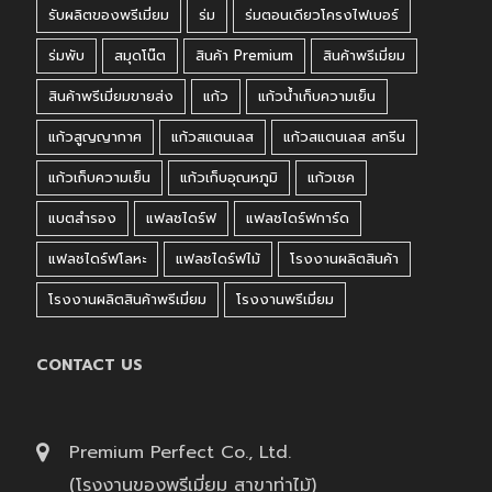
รับผลิตของพรีเมี่ยม
ร่ม
ร่มตอนเดียวโครงไฟเบอร์
ร่มพับ
สมุดโน๊ต
สินค้า Premium
สินค้าพรีเมี่ยม
สินค้าพรีเมี่ยมขายส่ง
แก้ว
แก้วน้ำเก็บความเย็น
แก้วสูญญากาศ
แก้วสแตนเลส
แก้วสแตนเลส สกรีน
แก้วเก็บความเย็น
แก้วเก็บอุณหภูมิ
แก้วเชค
แบตสำรอง
แฟลชไดร์ฟ
แฟลชไดร์ฟการ์ด
แฟลชไดร์ฟโลหะ
แฟลชไดร์ฟไม้
โรงงานผลิตสินค้า
โรงงานผลิตสินค้าพรีเมี่ยม
โรงงานพรีเมี่ยม
CONTACT US
Premium Perfect Co., Ltd.
(โรงงานของพรีเมี่ยม สาขาท่าไม้)