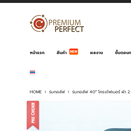
NEW
หน้าแรก
สินค้า
ผลงาน
ขั้นตอนกา
ผลงาน POWER BANK แบตสำรอง
ของพรีเ
สินค้าป้องกัน COVID-19
สายค
อุปกรณ์เสริมกระบอกน้ำ
พัดลมมือถือ พัดลมพก
ของช
ของชำร่วยงานบ
HOME
ร่มกอล์ฟ
ร่มกอล์ฟ 40″ โครงไฟเบอร์ ผ้า 2 