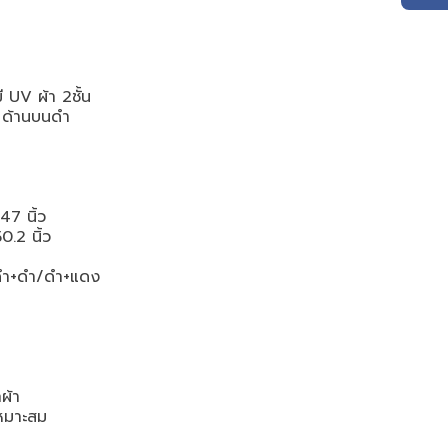
มี UV ผ้า 2ชั้น
ดง ด้านบนดำ
7 นิ้ว
.2 นิ้ว
 ดำ+ดำ/ดำ+แดง
ผ้า
หมาะสม