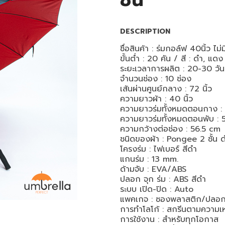
ชั้น
DESCRIPTION
ชื่อสินค้า : ร่มกอล์ฟ 40นิ้ว ไม่
ขั้นต่ำ : 20 คัน / สี : ดำ, แ
ระยะเวลาการผลิต : 20-30 วัน
จำนวนช่อง : 10 ช่อง
เส้นผ่านศูนย์กลาง : 72 นิ้ว
ความยาวผ้า : 40 นิ้ว
ความยาวร่มทั้งหมดตอนกาง : 4
ความยาวร่มทั้งหมดตอนพับ : 50
ความกว้างต่อช่อง : 56.5 cm
ชนิดของผ้า : Pongee 2 ชั้น
โครงร่ม : ไฟเบอร์ สีดำ
แกนร่ม : 13 mm.
ด้ามจับ : EVA/ABS
ปลอก จุก ร่ม : ABS สีดำ
ระบบ เปิด-ปิด : Auto
แพคเกจ : ซองพลาสติก/ปลอก
การทำโลโก้ : สกรีนตามความเ
การใช้งาน : สำหรับทุกโอกาส