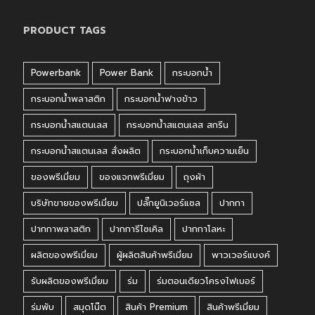
PRODUCT TAGS
Powerbank
Power Bank
กระบอกน้ำ
กระบอกน้ำพลาสติก
กระบอกน้ำฟางข้าว
กระบอกน้ำสแตนเลส
กระบอกน้ำสแตนเลส สกรีน
กระบอกน้ำสแตนเลส สั่งผลิต
กระบอกน้ำเก็บความเย็น
ของพรีเมี่ยม
ของแจกพรีเมี่ยม
ถุงผ้า
บริษัทขายของพรีเมี่ยม
ปลั๊กยูนิเวอร์แซล
ปากกา
ปากกาพลาสติก
ปากการีไซเคิล
ปากกาโลหะ
ผลิตของพรีเมี่ยม
ผู้ผลิตสินค้าพรีเมี่ยม
พาวเวอร์แบงค์
รับผลิตของพรีเมี่ยม
ร่ม
ร่มตอนเดียวโครงไฟเบอร์
ร่มพับ
สมุดโน๊ต
สินค้า Premium
สินค้าพรีเมี่ยม