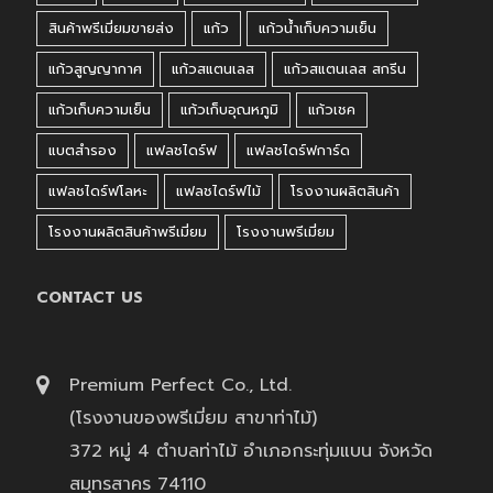
สินค้าพรีเมี่ยมขายส่ง
แก้ว
แก้วน้ำเก็บความเย็น
แก้วสูญญากาศ
แก้วสแตนเลส
แก้วสแตนเลส สกรีน
แก้วเก็บความเย็น
แก้วเก็บอุณหภูมิ
แก้วเชค
แบตสำรอง
แฟลชไดร์ฟ
แฟลชไดร์ฟการ์ด
แฟลชไดร์ฟโลหะ
แฟลชไดร์ฟไม้
โรงงานผลิตสินค้า
โรงงานผลิตสินค้าพรีเมี่ยม
โรงงานพรีเมี่ยม
CONTACT US
Premium Perfect Co., Ltd.
(โรงงานของพรีเมี่ยม สาขาท่าไม้)
372 หมู่ 4 ตำบลท่าไม้ อำเภอกระทุ่มแบน จังหวัด
สมุทรสาคร 74110