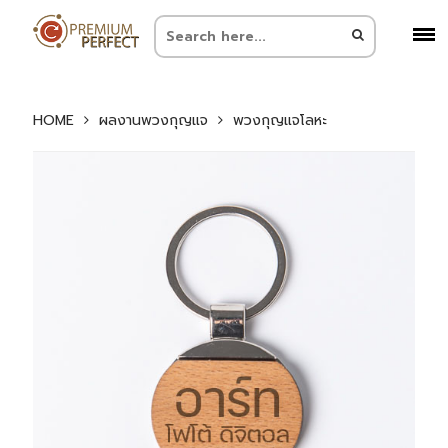
HOME
ผลงานพวงกุญแจ
พวงกุญแจโลหะ