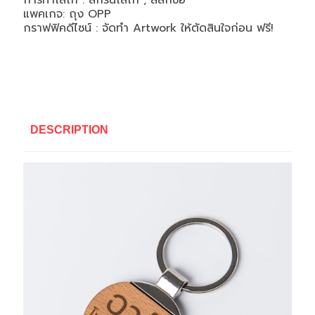
การทำโลโก้ : สกรีนโลโก้ , สลักชื่อ
แพคเกจ: ถุง OPP
กราฟฟิคดีไซน์ : จัดทำ Artwork ให้ตัดสินใจก่อน ฟรี!
DESCRIPTION