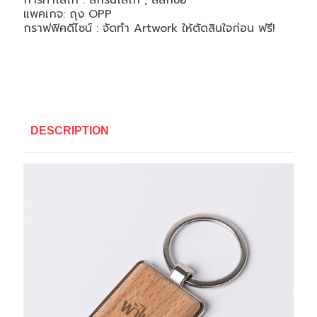
การทำโลโก้ : สกรีนโลโก้ , สลักชื่อ
แพคเกจ: ถุง OPP
กราฟฟิคดีไซน์ : จัดทำ Artwork ให้ตัดสินใจก่อน ฟรี!
DESCRIPTION