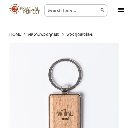
HOME
ผลงานพวงกุญแจ
พวงกุญแจโลหะ