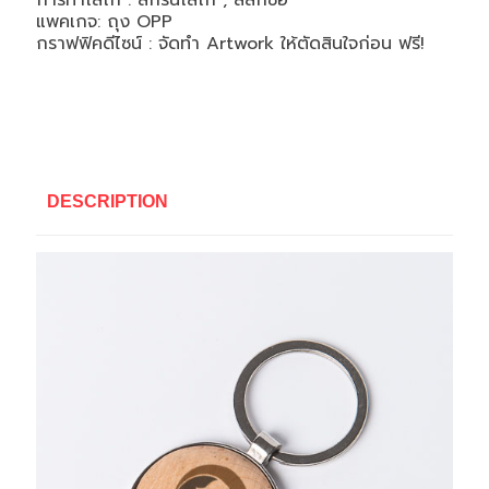
การทำโลโก้ : สกรีนโลโก้ , สลักชื่อ
แพคเกจ: ถุง OPP
กราฟฟิคดีไซน์ : จัดทำ Artwork ให้ตัดสินใจก่อน ฟรี!
DESCRIPTION