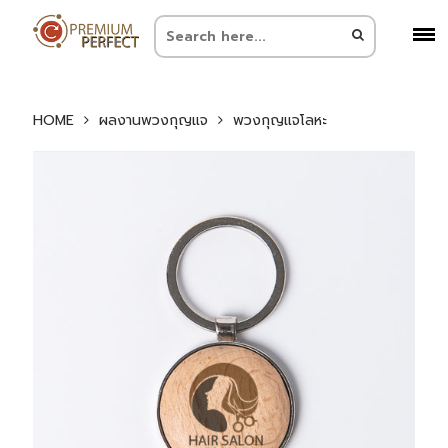
HOME
ผลงานพวงกุญแจ
พวงกุญแจโลหะ