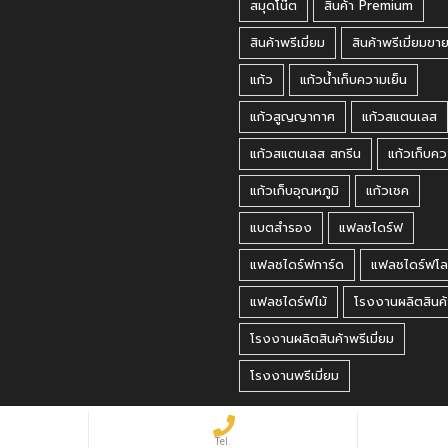
สมุดโน๊ต
สินค้า Premium
สินค้าพรีเมี่ยม
สินค้าพรีเมี่ยมขา
แก้ว
แก้วน้ำเก็บความเย็น
แก้วสูญญากาศ
แก้วสแตนเลส
แก้วสแตนเลส สกรีน
แก้วเก็บคว
แก้วเก็บอุณหภูมิ
แก้วเชค
แบตสำรอง
แฟลชไดร์ฟ
แฟลชไดร์ฟการ์ด
แฟลชไดร์ฟโล
แฟลชไดร์ฟไม้
โรงงานผลิตสินค้
โรงงานผลิตสินค้าพรีเมี่ยม
โรงงานพรีเมี่ยม