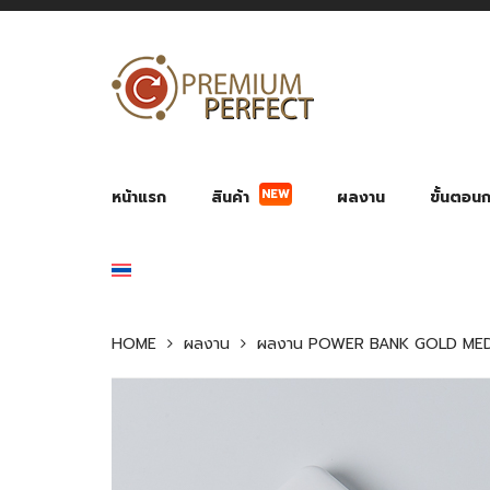
NEW
หน้าแรก
สินค้า
ผลงาน
ขั้นตอนกา
ผลงาน POWER BANK แบตสำรอง
ของพรีเ
สินค้าป้องกัน COVID-19
สายค
อุปกรณ์เสริมกระบอกน้ำ
พัดลมมือถือ พัดลมพก
ของช
ของชำร่วยงานบ
HOME
ผลงาน
ผลงาน POWER BANK GOLD MED