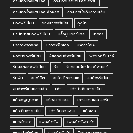
กระบอกน้ำสแตนเลส
กระบอกน้ำสแตนเลส สกรีน
กระบอกน้ำสแตนเลส สั่งผลิต
กระบอกน้ำเก็บความเย็น
ของพรีเมี่ยม
ของแจกพรีเมี่ยม
ถุงผ้า
บริษัทขายของพรีเมี่ยม
ปลั๊กยูนิเวอร์แซล
ปากกา
ปากกาพลาสติก
ปากการีไซเคิล
ปากกาโลหะ
ผลิตของพรีเมี่ยม
ผู้ผลิตสินค้าพรีเมี่ยม
พาวเวอร์แบงค์
รับผลิตของพรีเมี่ยม
ร่ม
ร่มตอนเดียวโครงไฟเบอร์
ร่มพับ
สมุดโน๊ต
สินค้า Premium
สินค้าพรีเมี่ยม
สินค้าพรีเมี่ยมขายส่ง
แก้ว
แก้วน้ำเก็บความเย็น
แก้วสูญญากาศ
แก้วสแตนเลส
แก้วสแตนเลส สกรีน
แก้วเก็บความเย็น
แก้วเก็บอุณหภูมิ
แก้วเชค
แบตสำรอง
แฟลชไดร์ฟ
แฟลชไดร์ฟการ์ด
แฟลชไดร์ฟโลหะ
แฟลชไดร์ฟไม้
โรงงานผลิตสินค้า