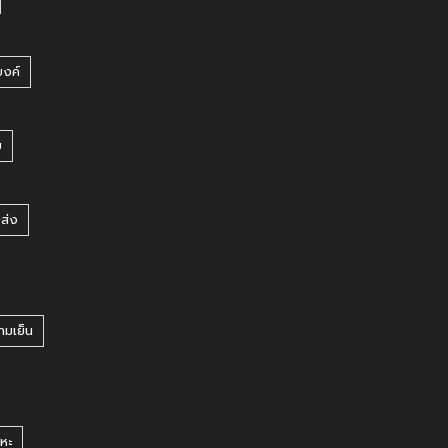
บงค์
บ
ยส่ง
ามเย็น
หะ