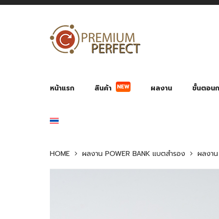
NEW
หน้าแรก
สินค้า
ผลงาน
ขั้นตอนกา
ผลงาน POWER BANK แบตสำรอง
ของพรีเ
สินค้าป้องกัน COVID-19
สายค
อุปกรณ์เสริมกระบอกน้ำ
พัดลมมือถือ พัดลมพก
ของช
ของชำร่วยงานบ
HOME
ผลงาน POWER BANK แบตสำรอง
ผลงาน