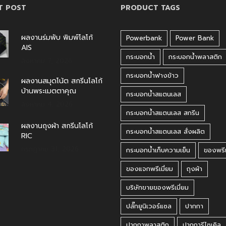
T POST
PRODUCT TAGS
ผลงานร่มพับ พิมพ์โลโก้
Powerbank
Power Bank
AIS
กระบอกน้ำ
กระบอกน้ำพลาสติก
สิงหาคม 7, 2026
กระบอกน้ำฟางข้าว
ผลงานสมุดโน้ต สกรีนโลโก้
บ้านพระเมตตาคุณ
กระบอกน้ำสแตนเลส
สิงหาคม 4, 2026
กระบอกน้ำสแตนเลส สกรีน
ผลงานถุงผ้า สกรีนโลโก้
กระบอกน้ำสแตนเลส สั่งผลิต
RIC
กรกฎาคม 31, 2026
กระบอกน้ำเก็บความเย็น
ของพรีเ
ของแจกพรีเมี่ยม
ถุงผ้า
บริษัทขายของพรีเมี่ยม
ปลั๊กยูนิเวอร์แซล
ปากกา
ปากกาพลาสติก
ปากการีไซเคิล