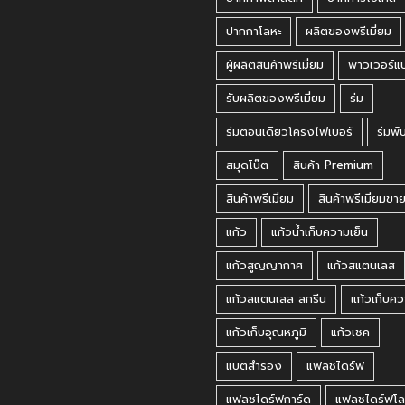
ปากกาโลหะ
ผลิตของพรีเมี่ยม
ผู้ผลิตสินค้าพรีเมี่ยม
พาวเวอร์แ
รับผลิตของพรีเมี่ยม
ร่ม
ร่มตอนเดียวโครงไฟเบอร์
ร่มพั
สมุดโน๊ต
สินค้า Premium
สินค้าพรีเมี่ยม
สินค้าพรีเมี่ยมขา
แก้ว
แก้วน้ำเก็บความเย็น
แก้วสูญญากาศ
แก้วสแตนเลส
แก้วสแตนเลส สกรีน
แก้วเก็บคว
แก้วเก็บอุณหภูมิ
แก้วเชค
แบตสำรอง
แฟลชไดร์ฟ
แฟลชไดร์ฟการ์ด
แฟลชไดร์ฟโล