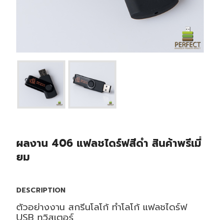
ผลงาน 406 แฟลชไดร์ฟสีดำ สินค้าพรีเมี่
ยม
DESCRIPTION
ตัวอย่างงาน สกรีนโลโก้ ทำโลโก้ แฟลชไดร์ฟ
USB ทวิสเตอร์