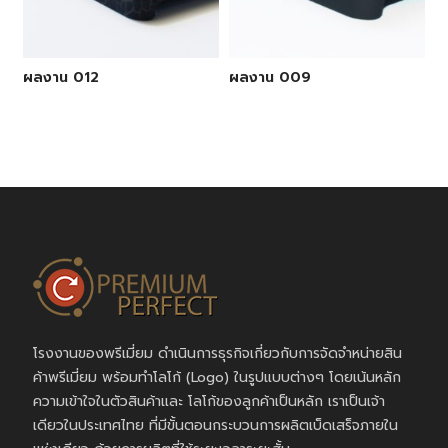
ผลงาน 012
ผลงาน 009
โรงงานของพรีเมี่ยม ดำเนินการธุรกิจเกี่ยวกับการจัดจำหน่ายสิน
ค้าพรีเมี่ยม พร้อมทำโลโก้ (Logo) ในรูปแบบต่างๆ โดยเน้นหลัก
ความเข้าใจในตัวสินค้าและ โลโก้ของลูกค้าเป็นหลัก เราเป็นเจ้า
เดียวในประเทศไทย ที่มีขั้นตอนกระบวนการผลิตเบ็ดเสร็จภายใน