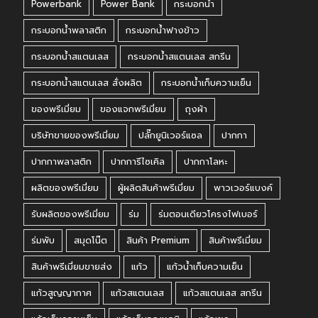
Powerbank
Power Bank
กระบอกน้ำ
กระบอกน้ำพลาสติก
กระบอกน้ำฟางข้าว
กระบอกน้ำสแตนเลส
กระบอกน้ำสแตนเลส สกรีน
กระบอกน้ำสแตนเลส สั่งผลิต
กระบอกน้ำเก็บความเย็น
ของพรีเมี่ยม
ของแจกพรีเมี่ยม
ถุงผ้า
บริษัทขายของพรีเมี่ยม
ปลั๊กยูนิเวอร์แซล
ปากกา
ปากกาพลาสติก
ปากการีไซเคิล
ปากกาโลหะ
ผลิตของพรีเมี่ยม
ผู้ผลิตสินค้าพรีเมี่ยม
พาวเวอร์แบงค์
รับผลิตของพรีเมี่ยม
ร่ม
ร่มตอนเดียวโครงไฟเบอร์
ร่มพับ
สมุดโน๊ต
สินค้า Premium
สินค้าพรีเมี่ยม
สินค้าพรีเมี่ยมขายส่ง
แก้ว
แก้วน้ำเก็บความเย็น
แก้วสูญญากาศ
แก้วสแตนเลส
แก้วสแตนเลส สกรีน