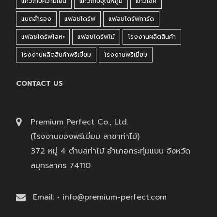
แก้วเก็บความเย็น
แก้วเก็บอุณหภูมิ
แก้วเชค
แบตสำรอง
แฟลชไดร์ฟ
แฟลชไดร์ฟการ์ด
แฟลชไดร์ฟโลหะ
แฟลชไดร์ฟไม้
โรงงานผลิตสินค้า
โรงงานผลิตสินค้าพรีเมี่ยม
โรงงานพรีเมี่ยม
CONTACT US
Premium Perfect Co., Ltd.
(โรงงานของพรีเมี่ยม สาขาท่าไม้)
372 หมู่ 4 ตำบลท่าไม้ อำเภอกระทุ่มแบน จังหวัด
สมุทรสาคร 74110
Email: • info@premium-perfect.com