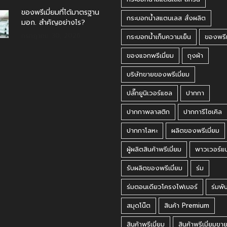
ของพรีเมี่ยมที่ได้มาตรฐาน
กระบอกน้ำสแตนเลส สั่งผลิต
มอก. สำคัญอย่างไร?
กรกฎาคม 30, 2026
กระบอกน้ำเก็บความเย็น
ของพรีเ
ของแจกพรีเมี่ยม
ถุงผ้า
บริษัทขายของพรีเมี่ยม
ปลั๊กยูนิเวอร์แซล
ปากกา
ปากกาพลาสติก
ปากการีไซเคิล
ปากกาโลหะ
ผลิตของพรีเมี่ยม
ผู้ผลิตสินค้าพรีเมี่ยม
พาวเวอร์แ
รับผลิตของพรีเมี่ยม
ร่ม
ร่มตอนเดียวโครงไฟเบอร์
ร่มพั
สมุดโน๊ต
สินค้า Premium
สินค้าพรีเมี่ยม
สินค้าพรีเมี่ยมขา