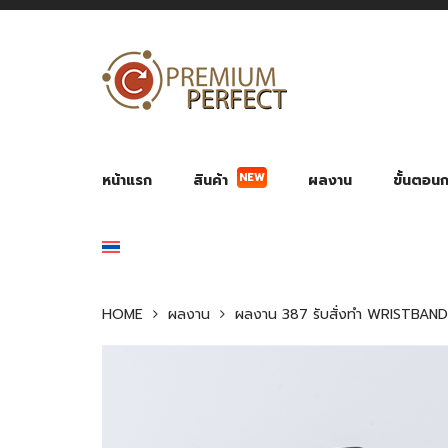
NEW
หน้าแรก
สินค้า
ผลงาน
ขั้นตอนกา
ผลงาน POWER BANK แบตสำรอง
ของพรีเ
สินค้าป้องกัน COVID-19
สายค
อุปกรณ์เสริมกระบอกน้ำ
พัดลมมือถือ พัดลมพก
ของช
ของชำร่วยงานบ
HOME
ผลงาน
ผลงาน 387 รับสั่งทำ WRISTBAND ส