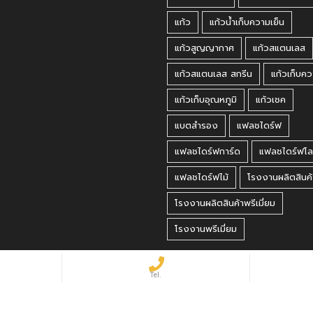
แก้ว
แก้วน้ำเก็บความเย็น
แก้วสูญญากาศ
แก้วสแตนเลส
แก้วสแตนเลส สกรีน
แก้วเก็บคว
แก้วเก็บอุณหภูมิ
แก้วเชค
แบตสำรอง
แฟลชไดร์ฟ
แฟลชไดร์ฟการ์ด
แฟลชไดร์ฟโล
แฟลชไดร์ฟไม้
โรงงานผลิตสินค้
โรงงานผลิตสินค้าพรีเมี่ยม
โรงงานพรีเมี่ยม
 Reserved.