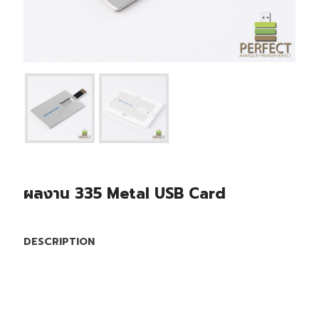
ผลงาน 335 Metal USB Card
DESCRIPTION