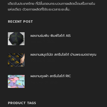
เดียวในประเทศไทย ที่มีขั้นตอนกระบวนการผลิตเบ็ดเสร็จภายใน
แห่งเดียว ด้วยการผลิตที่ใช้ระยะเวลาระยะสั้น..
RECENT POST
ผลงานร่มพับ พิมพ์โลโก้ AIS
สิงหาคม 7, 2026
ผลงานสมุดโน้ต สกรีนโลโก้ บ้านพระเมตตาคุณ
สิงหาคม 4, 2026
ผลงานถุงผ้า สกรีนโลโก้ RIC
กรกฎาคม 31, 2026
PRODUCT TAGS