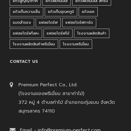
แก้วสูญญากาศ
แก้วสแตนเลส
แก้วสแตนเลส สกรีน
แก้วเก็บความเย็น
แก้วเก็บอุณหภูมิ
แก้วเชค
แบตสำรอง
แฟลชไดร์ฟ
แฟลชไดร์ฟการ์ด
แฟลชไดร์ฟโลหะ
แฟลชไดร์ฟไม้
โรงงานผลิตสินค้า
โรงงานผลิตสินค้าพรีเมี่ยม
โรงงานพรีเมี่ยม
CONTACT US
Premium Perfect Co., Ltd.
(โรงงานของพรีเมี่ยม สาขาท่าไม้)
372 หมู่ 4 ตำบลท่าไม้ อำเภอกระทุ่มแบน จังหวัด
สมุทรสาคร 74110
Email: • info@premium-perfect.com