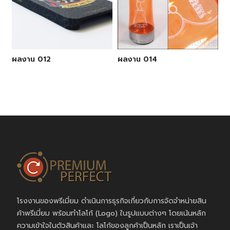
ผลงาน 012
ผลงาน 014
โรงงานของพรีเมี่ยม ดำเนินการธุรกิจเกี่ยวกับการจัดจำหน่ายสิน
ค้าพรีเมี่ยม พร้อมทำโลโก้ (Logo) ในรูปแบบต่างๆ โดยเน้นหลัก
ความเข้าใจในตัวสินค้าและ โลโก้ของลูกค้าเป็นหลัก เราเป็นเจ้า