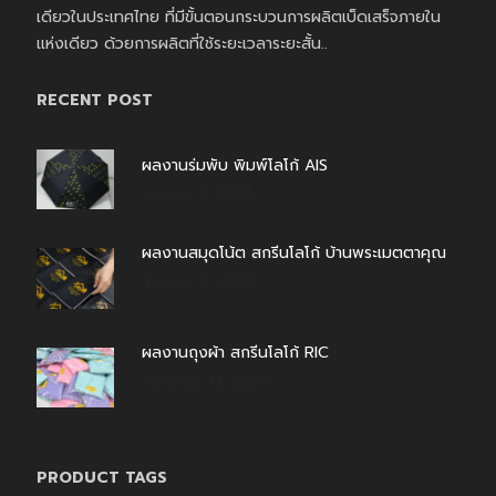
เดียวในประเทศไทย ที่มีขั้นตอนกระบวนการผลิตเบ็ดเสร็จภายใน
แห่งเดียว ด้วยการผลิตที่ใช้ระยะเวลาระยะสั้น..
RECENT POST
ผลงานร่มพับ พิมพ์โลโก้ AIS
สิงหาคม 7, 2026
ผลงานสมุดโน้ต สกรีนโลโก้ บ้านพระเมตตาคุณ
สิงหาคม 4, 2026
ผลงานถุงผ้า สกรีนโลโก้ RIC
กรกฎาคม 31, 2026
PRODUCT TAGS