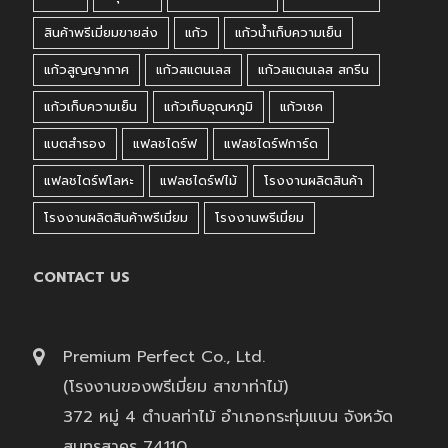
สินค้าพรีเมี่ยมขายส่ง
แก้ว
แก้วน้ำเก็บความเย็น
แก้วสูญญากาศ
แก้วสแตนเลส
แก้วสแตนเลส สกรีน
แก้วเก็บความเย็น
แก้วเก็บอุณหภูมิ
แก้วเชค
แบตสำรอง
แฟลชไดร์ฟ
แฟลชไดร์ฟการ์ด
แฟลชไดร์ฟโลหะ
แฟลชไดร์ฟไม้
โรงงานผลิตสินค้า
โรงงานผลิตสินค้าพรีเมี่ยม
โรงงานพรีเมี่ยม
CONTACT US
Premium Perfect Co., Ltd.
(โรงงานของพรีเมี่ยม สาขาท่าไม้)
372 หมู่ 4 ตำบลท่าไม้ อำเภอกระทุ่มแบน จังหวัด
สมุทรสาคร 74110