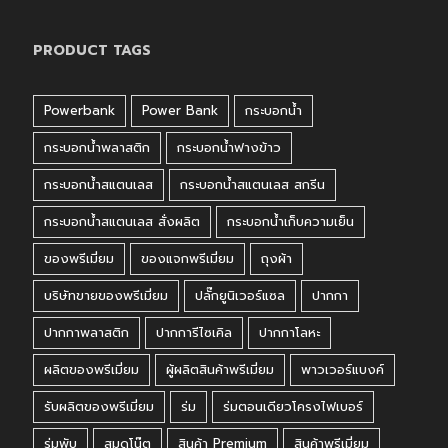
PRODUCT TAGS
Powerbank
Power Bank
กระบอกน้ำ
กระบอกน้ำพลาสติก
กระบอกน้ำฟางข้าว
กระบอกน้ำสแตนเลส
กระบอกน้ำสแตนเลส สกรีน
กระบอกน้ำสแตนเลส สั่งผลิต
กระบอกน้ำเก็บความเย็น
ของพรีเมี่ยม
ของแจกพรีเมี่ยม
ถุงผ้า
บริษัทขายของพรีเมี่ยม
ปลั๊กยูนิเวอร์แซล
ปากกา
ปากกาพลาสติก
ปากการีไซเคิล
ปากกาโลหะ
ผลิตของพรีเมี่ยม
ผู้ผลิตสินค้าพรีเมี่ยม
พาวเวอร์แบงค์
รับผลิตของพรีเมี่ยม
ร่ม
ร่มตอนเดียวโครงไฟเบอร์
ร่มพับ
สมุดโน๊ต
สินค้า Premium
สินค้าพรีเมี่ยม