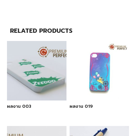
RELATED PRODUCTS
ผลงาน 003
ผลงาน 019