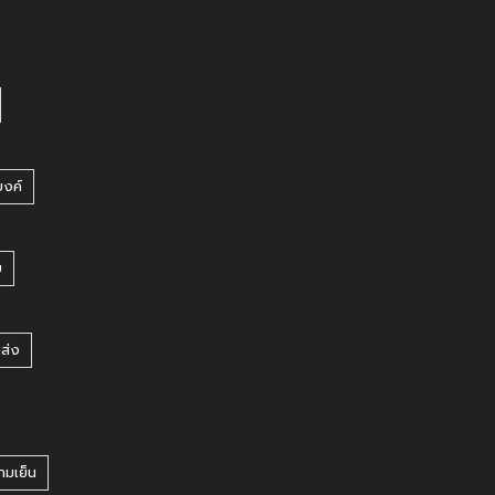
บงค์
บ
ยส่ง
ามเย็น