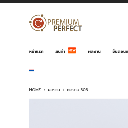
NEW
หน้าแรก
สินค้า
ผลงาน
ขั้นตอนกา
ผลงาน POWER BANK แบตสำรอง
ของพรีเ
สินค้าป้องกัน COVID-19
สายค
อุปกรณ์เสริมกระบอกน้ำ
พัดลมมือถือ พัดลมพก
ของช
ของชำร่วยงานบ
HOME
ผลงาน
ผลงาน 303