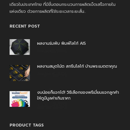
เดียวในประเทศไทย ที่มีขั้นตอนกระบวนการผลิตเบ็ดเสร็จภายใน
แห่งเดียว ด้วยการผลิตที่ใช้ระยะเวลาระยะสั้น..
RECENT POST
ผลงานร่มพับ พิมพ์โลโก้ AIS
สิงหาคม 7, 2026
ผลงานสมุดโน้ต สกรีนโลโก้ บ้านพระเมตตาคุณ
สิงหาคม 4, 2026
งบน้อยก็แจกได้! วิธีเลือกของพรีเมี่ยมแจกลูกค้า
ให้ดูมีมูลค่าเกินราคา
สิงหาคม 4, 2026
PRODUCT TAGS