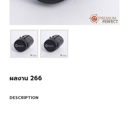
ผลงาน 266
DESCRIPTION