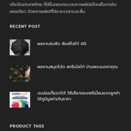
เดียวในประเทศไทย ที่มีขั้นตอนกระบวนการผลิตเบ็ดเสร็จภายใน
แห่งเดียว ด้วยการผลิตที่ใช้ระยะเวลาระยะสั้น..
RECENT POST
ผลงานร่มพับ พิมพ์โลโก้ AIS
สิงหาคม 7, 2026
ผลงานสมุดโน้ต สกรีนโลโก้ บ้านพระเมตตาคุณ
สิงหาคม 4, 2026
งบน้อยก็แจกได้! วิธีเลือกของพรีเมี่ยมแจกลูกค้า
ให้ดูมีมูลค่าเกินราคา
สิงหาคม 4, 2026
PRODUCT TAGS