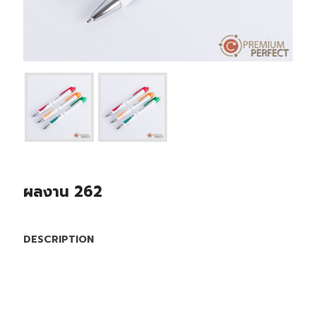
ผลงาน 262
DESCRIPTION