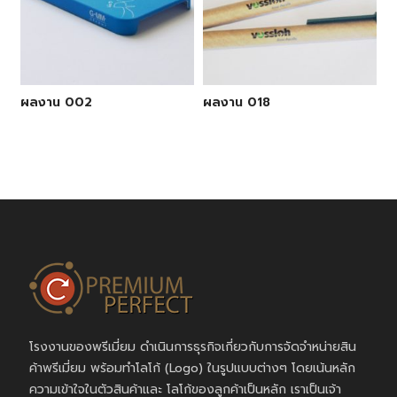
ผลงาน 002
ผลงาน 018
โรงงานของพรีเมี่ยม ดำเนินการธุรกิจเกี่ยวกับการจัดจำหน่ายสิน
ค้าพรีเมี่ยม พร้อมทำโลโก้ (Logo) ในรูปแบบต่างๆ โดยเน้นหลัก
ความเข้าใจในตัวสินค้าและ โลโก้ของลูกค้าเป็นหลัก เราเป็นเจ้า