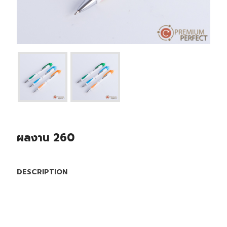
ผลงาน 260
DESCRIPTION