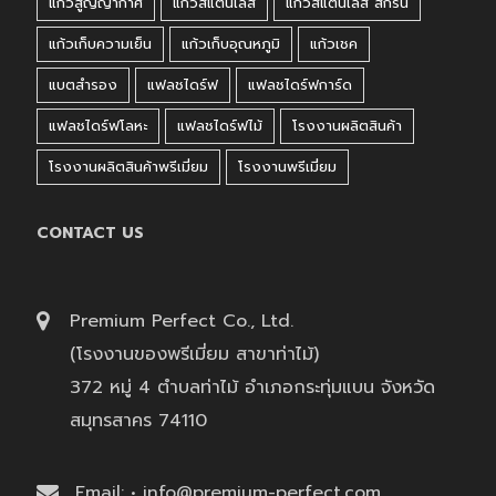
แก้วสูญญากาศ
แก้วสแตนเลส
แก้วสแตนเลส สกรีน
แก้วเก็บความเย็น
แก้วเก็บอุณหภูมิ
แก้วเชค
แบตสำรอง
แฟลชไดร์ฟ
แฟลชไดร์ฟการ์ด
แฟลชไดร์ฟโลหะ
แฟลชไดร์ฟไม้
โรงงานผลิตสินค้า
โรงงานผลิตสินค้าพรีเมี่ยม
โรงงานพรีเมี่ยม
CONTACT US
Premium Perfect Co., Ltd.
(โรงงานของพรีเมี่ยม สาขาท่าไม้)
372 หมู่ 4 ตำบลท่าไม้ อำเภอกระทุ่มแบน จังหวัด
สมุทรสาคร 74110
Email: • info@premium-perfect.com