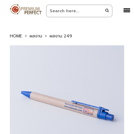
HOME
ผลงาน
ผลงาน 249