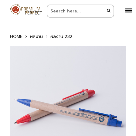
HOME
ผลงาน
ผลงาน 232