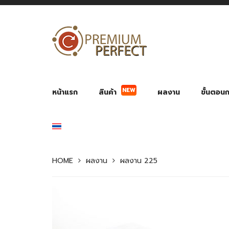
NEW
หน้าแรก
สินค้า
ผลงาน
ขั้นตอนกา
ผลงาน POWER BANK แบตสำรอง
ของพรีเ
สินค้าป้องกัน COVID-19
สายค
อุปกรณ์เสริมกระบอกน้ำ
พัดลมมือถือ พัดลมพก
ของช
ของชำร่วยงานบ
HOME
ผลงาน
ผลงาน 225