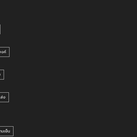
บงค์
บ
ยส่ง
ามเย็น