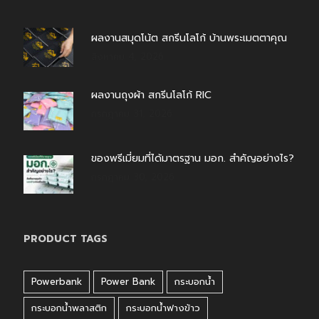
ผลงานสมุดโน้ต สกรีนโลโก้ บ้านพระเมตตาคุณ
สิงหาคม 4, 2026
ผลงานถุงผ้า สกรีนโลโก้ RIC
กรกฎาคม 31, 2026
ของพรีเมี่ยมที่ได้มาตรฐาน มอก. สำคัญอย่างไร?
กรกฎาคม 30, 2026
PRODUCT TAGS
Powerbank
Power Bank
กระบอกน้ำ
กระบอกน้ำพลาสติก
กระบอกน้ำฟางข้าว