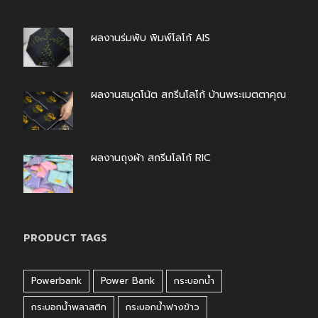
ผลงานร่มพับ พิมพ์โลโก้ AIS
สิงหาคม 7, 2026
ผลงานสมุดโน้ต สกรีนโลโก้ บ้านพระเมตตาคุณ
สิงหาคม 4, 2026
ผลงานถุงผ้า สกรีนโลโก้ RIC
กรกฎาคม 31, 2026
PRODUCT TAGS
Powerbank
Power Bank
กระบอกน้ำ
กระบอกน้ำพลาสติก
กระบอกน้ำฟางข้าว