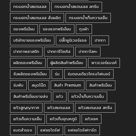
กระบอกน้ำสแตนเลส
กระบอกน้ำสแตนเลส สกรีน
กระบอกน้ำสแตนเลส สั่งผลิต
กระบอกน้ำเก็บความเย็น
ของพรีเมี่ยม
ของแจกพรีเมี่ยม
ถุงผ้า
บริษัทขายของพรีเมี่ยม
ปลั๊กยูนิเวอร์แซล
ปากกา
ปากกาพลาสติก
ปากการีไซเคิล
ปากกาโลหะ
ผลิตของพรีเมี่ยม
ผู้ผลิตสินค้าพรีเมี่ยม
พาวเวอร์แบงค์
รับผลิตของพรีเมี่ยม
ร่ม
ร่มตอนเดียวโครงไฟเบอร์
ร่มพับ
สมุดโน๊ต
สินค้า Premium
สินค้าพรีเมี่ยม
สินค้าพรีเมี่ยมขายส่ง
แก้ว
แก้วน้ำเก็บความเย็น
แก้วสูญญากาศ
แก้วสแตนเลส
แก้วสแตนเลส สกรีน
แก้วเก็บความเย็น
แก้วเก็บอุณหภูมิ
แก้วเชค
แบตสำรอง
แฟลชไดร์ฟ
แฟลชไดร์ฟการ์ด