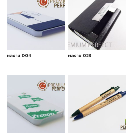
ผลงาน 004
ผลงาน 023