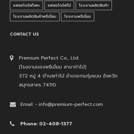
แฟลชไดร์ฟโลหะ
แฟลชไดร์ฟไม้
โรงงานผลิตสินค้า
โรงงานผลิตสินค้าพรีเมี่ยม
โรงงานพรีเมี่ยม
CONTACT US
Premium Perfect Co., Ltd.
(โรงงานของพรีเมี่ยม สาขาท่าไม้)
372 หมู่ 4 ตำบลท่าไม้ อำเภอกระทุ่มแบน จังหวัด
สมุทรสาคร 74110
Email: • info@premium-perfect.com
Phone: 02-408-1377