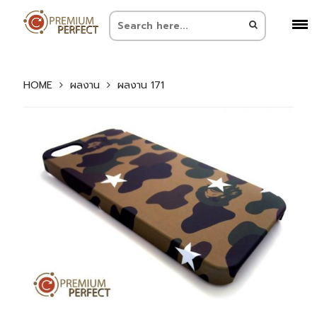
HOME
ผลงาน
ผลงาน 171