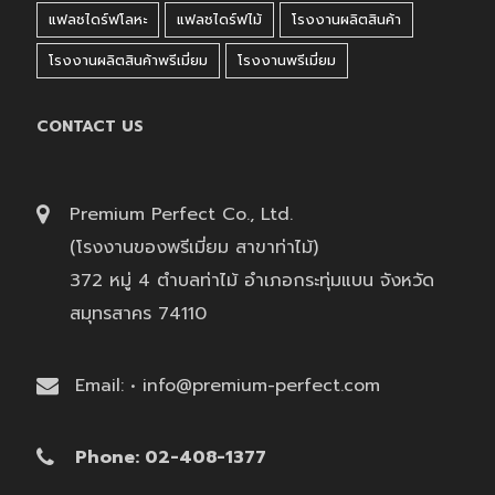
แฟลชไดร์ฟโลหะ
แฟลชไดร์ฟไม้
โรงงานผลิตสินค้า
โรงงานผลิตสินค้าพรีเมี่ยม
โรงงานพรีเมี่ยม
CONTACT US
Premium Perfect Co., Ltd.
(โรงงานของพรีเมี่ยม สาขาท่าไม้)
372 หมู่ 4 ตำบลท่าไม้ อำเภอกระทุ่มแบน จังหวัด
สมุทรสาคร 74110
Email: • info@premium-perfect.com
Phone: 02-408-1377