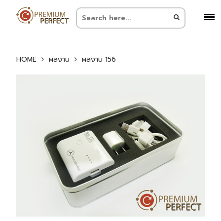
HOME
ผลงาน
ผลงาน 156