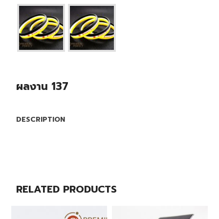
ผลงาน 137
DESCRIPTION
RELATED PRODUCTS