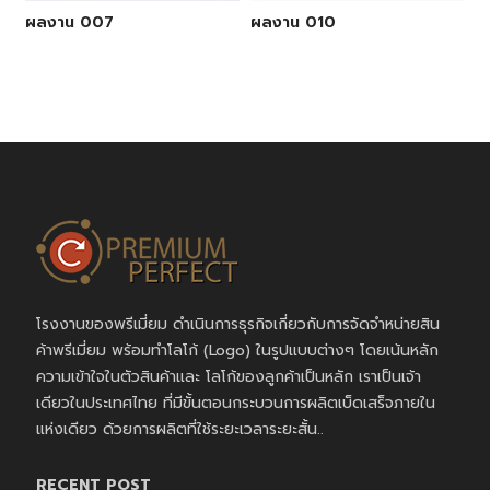
ผลงาน 007
ผลงาน 010
โรงงานของพรีเมี่ยม ดำเนินการธุรกิจเกี่ยวกับการจัดจำหน่ายสิน
ค้าพรีเมี่ยม พร้อมทำโลโก้ (Logo) ในรูปแบบต่างๆ โดยเน้นหลัก
ความเข้าใจในตัวสินค้าและ โลโก้ของลูกค้าเป็นหลัก เราเป็นเจ้า
เดียวในประเทศไทย ที่มีขั้นตอนกระบวนการผลิตเบ็ดเสร็จภายใน
แห่งเดียว ด้วยการผลิตที่ใช้ระยะเวลาระยะสั้น..
RECENT POST