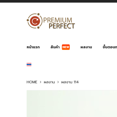
NEW
หน้าแรก
สินค้า
ผลงาน
ขั้นตอนกา
ผลงาน POWER BANK แบตสำรอง
ของพรีเ
สินค้าป้องกัน COVID-19
สายค
อุปกรณ์เสริมกระบอกน้ำ
พัดลมมือถือ พัดลมพก
ของช
ของชำร่วยงานบ
HOME
ผลงาน
ผลงาน 114