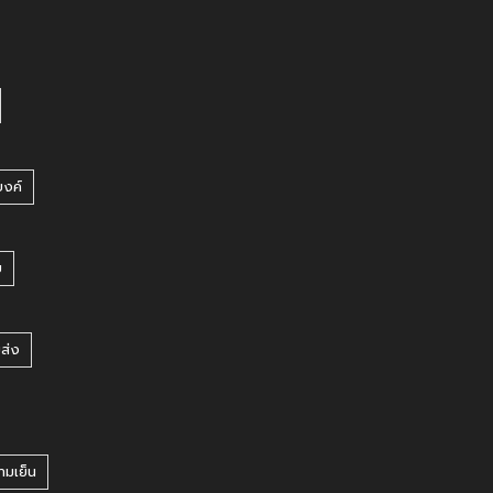
บงค์
บ
ยส่ง
ามเย็น