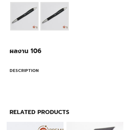
ผลงาน 106
DESCRIPTION
RELATED PRODUCTS