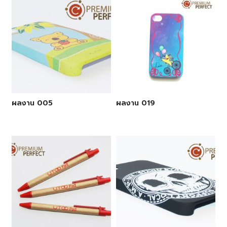
ผลงาน 005
ผลงาน 019