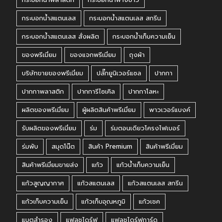
กระบอกน้ำสแตนเลส
กระบอกน้ำสแตนเลส สกรีน
กระบอกน้ำสแตนเลส สั่งผลิต
กระบอกน้ำเก็บความเย็น
ของพรีเมี่ยม
ของแจกพรีเมี่ยม
ถุงผ้า
บริษัทขายของพรีเมี่ยม
ปลั๊กยูนิเวอร์แซล
ปากกา
ปากกาพลาสติก
ปากการีไซเคิล
ปากกาโลหะ
ผลิตของพรีเมี่ยม
ผู้ผลิตสินค้าพรีเมี่ยม
พาวเวอร์แบงค์
รับผลิตของพรีเมี่ยม
ร่ม
ร่มตอนเดียวโครงไฟเบอร์
ร่มพับ
สมุดโน๊ต
สินค้า Premium
สินค้าพรีเมี่ยม
สินค้าพรีเมี่ยมขายส่ง
แก้ว
แก้วน้ำเก็บความเย็น
แก้วสูญญากาศ
แก้วสแตนเลส
แก้วสแตนเลส สกรีน
แก้วเก็บความเย็น
แก้วเก็บอุณหภูมิ
แก้วเชค
แบตสำรอง
แฟลชไดร์ฟ
แฟลชไดร์ฟการ์ด