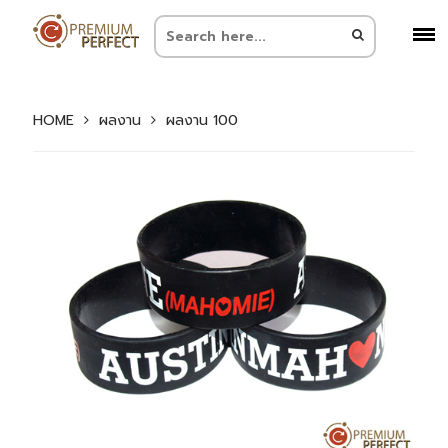
HOME
ผลงาน
ผลงาน 100