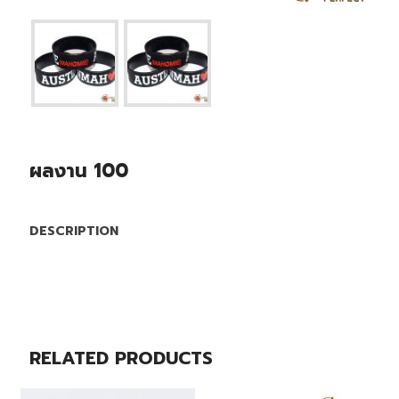
ผลงาน 100
DESCRIPTION
RELATED PRODUCTS