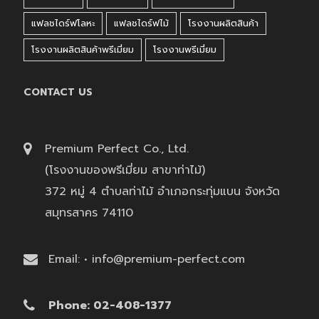
แฟลชไดร์ฟโลหะ
แฟลชไดร์ฟไม้
โรงงานผลิตสินค้า
โรงงานผลิตสินค้าพรีเมี่ยม
โรงงานพรีเมี่ยม
CONTACT US
Premium Perfect Co., Ltd.
(โรงงานของพรีเมี่ยม สาขาท่าไม้)
372 หมู่ 4 ตำบลท่าไม้ อำเภอกระทุ่มแบน จังหวัด
สมุทรสาคร 74110
Email: • info@premium-perfect.com
Phone: 02-408-1377