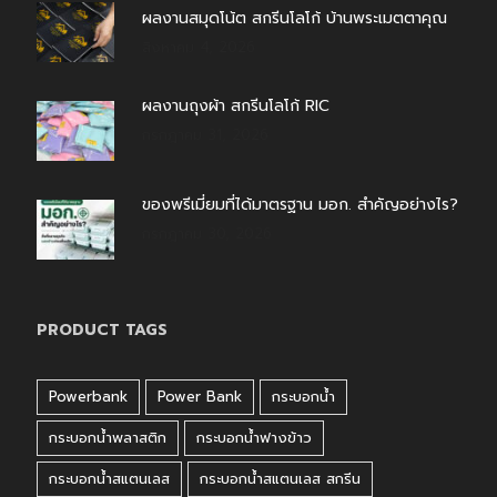
ผลงานสมุดโน้ต สกรีนโลโก้ บ้านพระเมตตาคุณ
สิงหาคม 4, 2026
ผลงานถุงผ้า สกรีนโลโก้ RIC
กรกฎาคม 31, 2026
ของพรีเมี่ยมที่ได้มาตรฐาน มอก. สำคัญอย่างไร?
กรกฎาคม 30, 2026
PRODUCT TAGS
Powerbank
Power Bank
กระบอกน้ำ
กระบอกน้ำพลาสติก
กระบอกน้ำฟางข้าว
กระบอกน้ำสแตนเลส
กระบอกน้ำสแตนเลส สกรีน