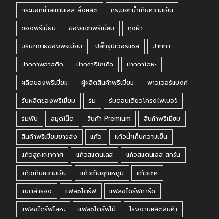
กระบอกน้ำสแตนเลส สั่งผลิต
กระบอกน้ำเก็บความเย็น
ของพรีเมี่ยม
ของแจกพรีเมี่ยม
ถุงผ้า
บริษัทขายของพรีเมี่ยม
ปลั๊กยูนิเวอร์แซล
ปากกา
ปากกาพลาสติก
ปากการีไซเคิล
ปากกาโลหะ
ผลิตของพรีเมี่ยม
ผู้ผลิตสินค้าพรีเมี่ยม
พาวเวอร์แบงค์
รับผลิตของพรีเมี่ยม
ร่ม
ร่มตอนเดียวโครงไฟเบอร์
ร่มพับ
สมุดโน๊ต
สินค้า Premium
สินค้าพรีเมี่ยม
สินค้าพรีเมี่ยมขายส่ง
แก้ว
แก้วน้ำเก็บความเย็น
แก้วสูญญากาศ
แก้วสแตนเลส
แก้วสแตนเลส สกรีน
แก้วเก็บความเย็น
แก้วเก็บอุณหภูมิ
แก้วเชค
แบตสำรอง
แฟลชไดร์ฟ
แฟลชไดร์ฟการ์ด
แฟลชไดร์ฟโลหะ
แฟลชไดร์ฟไม้
โรงงานผลิตสินค้า