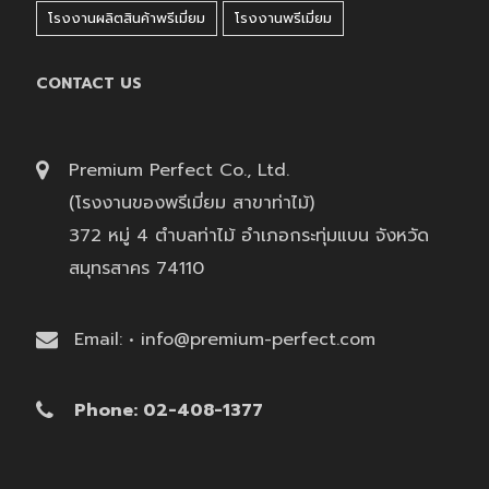
โรงงานผลิตสินค้าพรีเมี่ยม
โรงงานพรีเมี่ยม
CONTACT US
Premium Perfect Co., Ltd.
(โรงงานของพรีเมี่ยม สาขาท่าไม้)
372 หมู่ 4 ตำบลท่าไม้ อำเภอกระทุ่มแบน จังหวัด
สมุทรสาคร 74110
Email: • info@premium-perfect.com
Phone: 02-408-1377