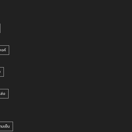
บงค์
บ
ยส่ง
ามเย็น