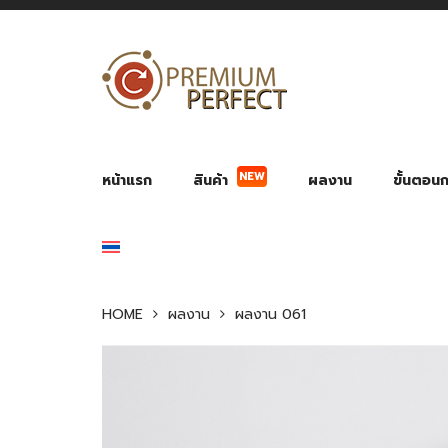
NEW
หน้าแรก
สินค้า
ผลงาน
ขั้นตอนกา
ผลงาน POWER BANK แบตสำรอง
ของพรีเ
สินค้าป้องกัน COVID-19
สายค
อุปกรณ์เสริมกระบอกน้ำ
พัดลมมือถือ พัดลมพก
ของช
ของชำร่วยงานบ
HOME
ผลงาน
ผลงาน 061