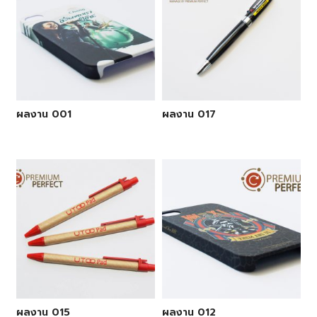
ผลงาน 001
ผลงาน 017
ผลงาน 015
ผลงาน 012