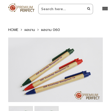
HOME
ผลงาน
ผลงาน 060