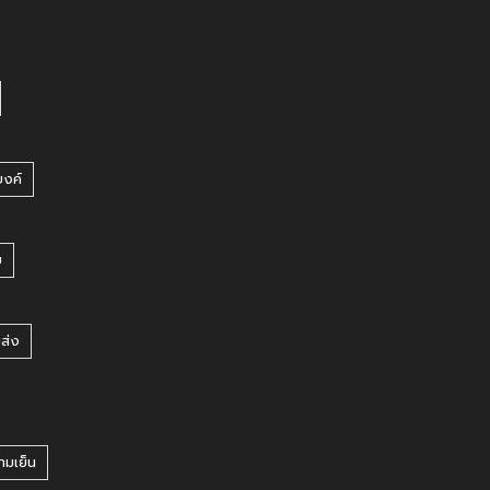
บงค์
บ
ยส่ง
ามเย็น