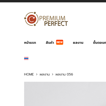
หน้าแรก
สินค้า
ผลงาน
ขั้นตอนกา
NEW
ผลงาน POWER BANK แบตสำรอง
ของพรีเ
สินค้าป้องกัน COVID-19
สายค
อุปกรณ์เสริมกระบอกน้ำ
พัดลมมือถือ พัดลมพก
ของช
ของชำร่วยงานบ
HOME
ผลงาน
ผลงาน 056