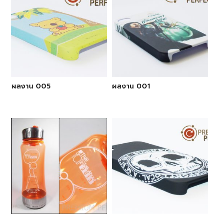
ผลงาน 005
ผลงาน 001