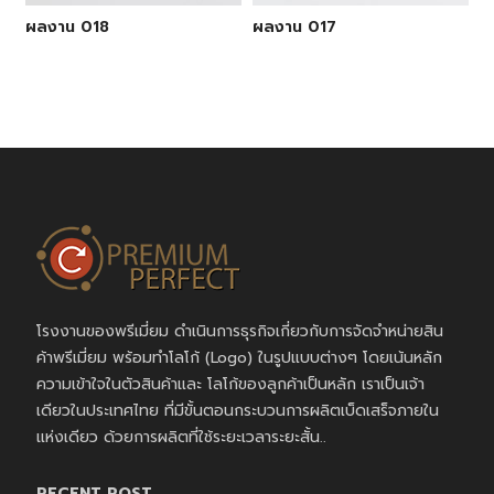
ผลงาน 018
ผลงาน 017
โรงงานของพรีเมี่ยม ดำเนินการธุรกิจเกี่ยวกับการจัดจำหน่ายสิน
ค้าพรีเมี่ยม พร้อมทำโลโก้ (Logo) ในรูปแบบต่างๆ โดยเน้นหลัก
ความเข้าใจในตัวสินค้าและ โลโก้ของลูกค้าเป็นหลัก เราเป็นเจ้า
เดียวในประเทศไทย ที่มีขั้นตอนกระบวนการผลิตเบ็ดเสร็จภายใน
แห่งเดียว ด้วยการผลิตที่ใช้ระยะเวลาระยะสั้น..
RECENT POST