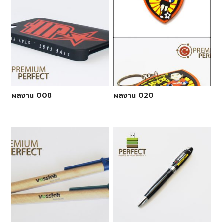
ผลงาน 008
ผลงาน 020