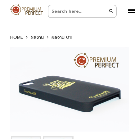
HOME
ผลงาน
ผลงาน 011