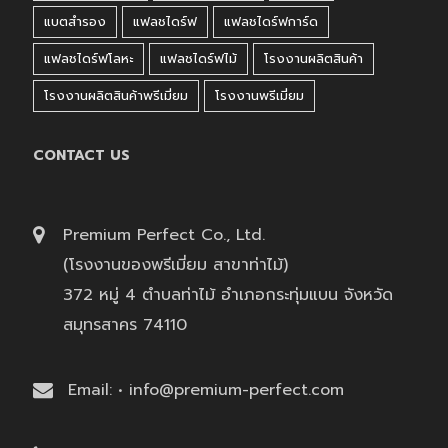
แบตสำรอง
แฟลชไดร์ฟ
แฟลชไดร์ฟการ์ด
แฟลชไดร์ฟโลหะ
แฟลชไดร์ฟไม้
โรงงานผลิตสินค้า
โรงงานผลิตสินค้าพรีเมี่ยม
โรงงานพรีเมี่ยม
CONTACT US
Premium Perfect Co., Ltd.
(โรงงานของพรีเมี่ยม สาขาท่าไม้)
372 หมู่ 4 ตำบลท่าไม้ อำเภอกระทุ่มแบน จังหวัด
สมุทรสาคร 74110
Email: • info@premium-perfect.com