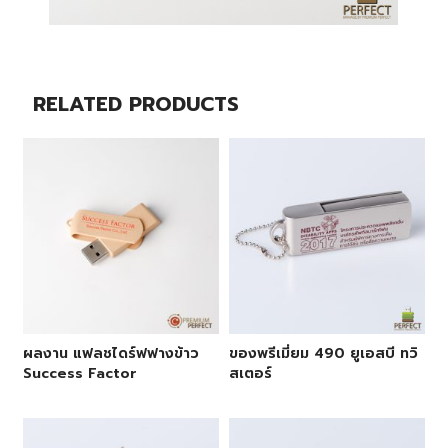
RELATED PRODUCTS
ผลงาน แฟลชไดร์ฟฟางข้าว
ของพรีเมี่ยม 490 ยูเอสบี ทวิ
Success Factor
สเตอร์