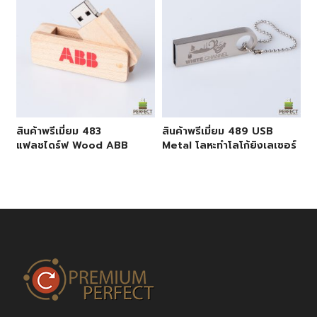
สินค้าพรีเมี่ยม 483
สินค้าพรีเมี่ยม 489 USB
แฟลชไดร์ฟ Wood ABB
Metal โลหะทำโลโก้ยิงเลเซอร์