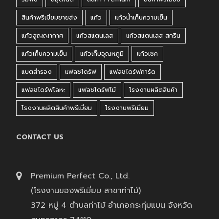
สินค้าพรีเมี่ยมขายส่ง
แก้ว
แก้วน้ำเก็บความเย็น
แก้วสูญญากาศ
แก้วสแตนเลส
แก้วสแตนเลส สกรีน
แก้วเก็บความเย็น
แก้วเก็บอุณหภูมิ
แก้วเชค
แบตสำรอง
แฟลชไดร์ฟ
แฟลชไดร์ฟการ์ด
แฟลชไดร์ฟโลหะ
แฟลชไดร์ฟไม้
โรงงานผลิตสินค้า
โรงงานผลิตสินค้าพรีเมี่ยม
โรงงานพรีเมี่ยม
CONTACT US
Premium Perfect Co., Ltd.
(โรงงานของพรีเมี่ยม สาขาท่าไม้)
372 หมู่ 4 ตำบลท่าไม้ อำเภอกระทุ่มแบน จังหวัด