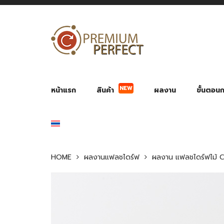
NEW
หน้าแรก
สินค้า
ผลงาน
ขั้นตอนกา
ผลงาน POWER BANK แบตสำรอง
ของพรีเ
สินค้าป้องกัน COVID-19
สายค
อุปกรณ์เสริมกระบอกน้ำ
พัดลมมือถือ พัดลมพก
ของช
ของชำร่วยงานบ
HOME
ผลงานแฟลชไดร์ฟ
ผลงาน แฟลชไดร์ฟไม้ C