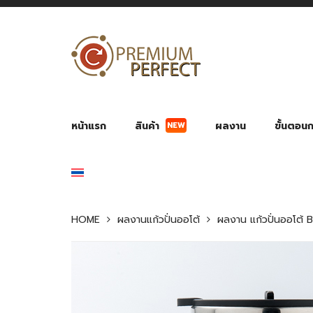
NEW
หน้าแรก
สินค้า
ผลงาน
ขั้นตอนกา
ผลงาน POWER BANK แบตสำรอง
ของพรีเ
สินค้าป้องกัน COVID-19
สายค
อุปกรณ์เสริมกระบอกน้ำ
พัดลมมือถือ พัดลมพก
ของช
ของชำร่วยงานบ
HOME
ผลงานแก้วปั่นออโต้
ผลงาน แก้วปั่นออโต้