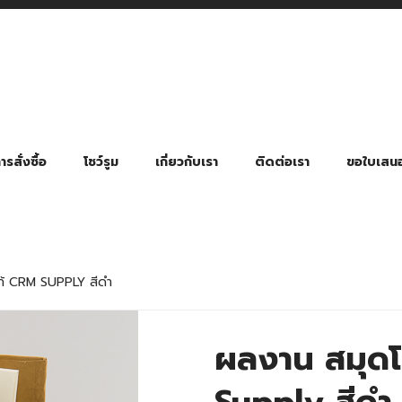
รสั่งซื้อ
โชว์รูม
เกี่ยวกับเรา
ติดต่อเรา
ขอใบเสน
มี่ยมตามหมวดหมู่ธุรกิจ
ล้อง สายคล้องแมส สายคล้องคอ
พา
ําร่วย งานฌาปนกิจ งานศพ
ุญ งานบวช
ของพรีเมี่ยมธุรกิจกีฬาและสุขภาพ
ของพรีเมี่ยมหมวดหมู่แคมป์ปิ้ง
ของพรีเมี่ยมสำหรับโรงแรม รีสอร์ท
ของที่ระลึก ของพรีเมี่ยมโรงเรียน การศึกษา
ของพรีเมี่ยมสำหรับกลุ่มธุรกิจขนาดเล็ก (SME)
ของที่ระลึกงานเกษียณอายุ
ของพรีเมี่ยมวัด ของที่ระลึกถวายพระสงฆ์
ของสมนาคุณ ของที่ระลึก ของชำร่วย
ขวดแบ่ง ขวดพกพา ขวดสเปรย์
สินค้าป้องกัน COVID-19 อื่น ๆ
ร่มพับ 2 ตอน Manual
ร่มพับ 2 ตอน Auto
ร่มพับ 3 ตอน Manual
ร่มพับ 3 ตอน Auto
ร่มตอนเดียว 24″ โครงเห
ร่มตอนเดียว 24″ โครงไฟเบอร์
ร่มตอนเดียว 24″ โครงไม้
ร่มกอล์ฟ 28″ โครงไฟเบอร์
ร่มกอล์ฟ 30″ โครงไฟเบอร์
ร่มกลอ์ฟ 30″ โครงเหล็ก
ร่มกอล์ฟ 30″ 2 ชั้น
ก้ CRM SUPPLY สีดำ
ผลงาน สมุดโ