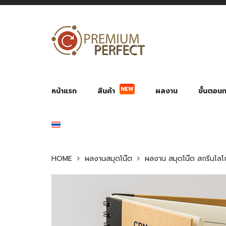
NEW
หน้าแรก
สินค้า
ผลงาน
ขั้นตอนกา
ผลงาน POWER BANK แบตสำรอง
ของพรีเ
สินค้าป้องกัน COVID-19
สายค
อุปกรณ์เสริมกระบอกน้ำ
พัดลมมือถือ พัดลมพก
ของช
ของชำร่วยงานบ
HOME
ผลงานสมุดโน๊ต
ผลงาน สมุดโน๊ต สกรีนโลโ