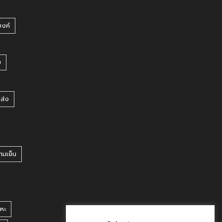
บงค์
บ
ยส่ง
ามเย็น
หะ