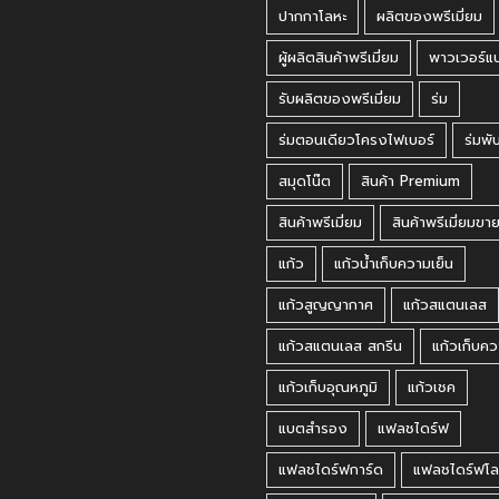
ปากกาโลหะ
ผลิตของพรีเมี่ยม
ผู้ผลิตสินค้าพรีเมี่ยม
พาวเวอร์แ
รับผลิตของพรีเมี่ยม
ร่ม
ร่มตอนเดียวโครงไฟเบอร์
ร่มพั
สมุดโน๊ต
สินค้า Premium
สินค้าพรีเมี่ยม
สินค้าพรีเมี่ยมขา
แก้ว
แก้วน้ำเก็บความเย็น
แก้วสูญญากาศ
แก้วสแตนเลส
แก้วสแตนเลส สกรีน
แก้วเก็บคว
แก้วเก็บอุณหภูมิ
แก้วเชค
แบตสำรอง
แฟลชไดร์ฟ
แฟลชไดร์ฟการ์ด
แฟลชไดร์ฟโล