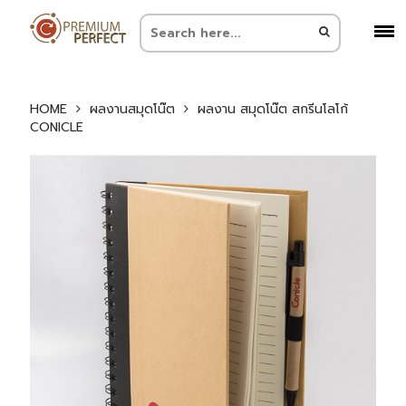
HOME
ผลงานสมุดโน๊ต
ผลงาน สมุดโน๊ต สกรีนโลโก้
CONICLE