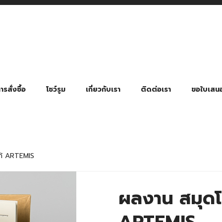
รสั่งซื้อ
โชว์รูม
เกี่ยวกับเรา
ติดต่อเรา
ขอใบเสน
มี่ยมตามหมวดหมู่ธุรกิจ
ล้อง สายคล้องแมส สายคล้องคอ
พา
ําร่วย งานฌาปนกิจ งานศพ
ุญ งานบวช
ของพรีเมี่ยมธุรกิจกีฬาและสุขภาพ
ของพรีเมี่ยมหมวดหมู่แคมป์ปิ้ง
ของพรีเมี่ยมสำหรับโรงแรม รีสอร์ท
ของที่ระลึก ของพรีเมี่ยมโรงเรียน การศึกษา
ของพรีเมี่ยมสำหรับกลุ่มธุรกิจขนาดเล็ก (SME)
ของที่ระลึกงานเกษียณอายุ
ของพรีเมี่ยมวัด ของที่ระลึกถวายพระสงฆ์
ของสมนาคุณ ของที่ระลึก ของชำร่วย
ขวดแบ่ง ขวดพกพา ขวดสเปรย์
สินค้าป้องกัน COVID-19 อื่น ๆ
ร่มพับ 2 ตอน Manual
ร่มพับ 2 ตอน Auto
ร่มพับ 3 ตอน Manual
ร่มพับ 3 ตอน Auto
ร่มตอนเดียว 24″ โครงเห
ร่มตอนเดียว 24″ โครงไฟเบอร์
ร่มตอนเดียว 24″ โครงไม้
ร่มกอล์ฟ 28″ โครงไฟเบอร์
ร่มกอล์ฟ 30″ โครงไฟเบอร์
ร่มกลอ์ฟ 30″ โครงเหล็ก
ร่มกอล์ฟ 30″ 2 ชั้น
ก้ ARTEMIS
ผลงาน สมุดโน