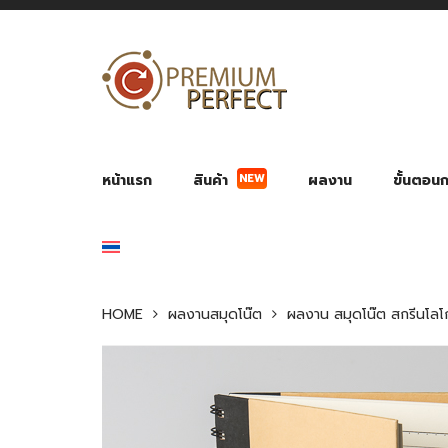
หน้าแรก
สินค้า
ผลงาน
ขั้นตอนกา
NEW
ผลงาน POWER BANK แบตสำรอง
ของพรีเ
สินค้าป้องกัน COVID-19
สายค
อุปกรณ์เสริมกระบอกน้ำ
พัดลมมือถือ พัดลมพก
ของช
ของชำร่วยงานบ
HOME
ผลงานสมุดโน๊ต
ผลงาน สมุดโน๊ต สกรีนโลโ